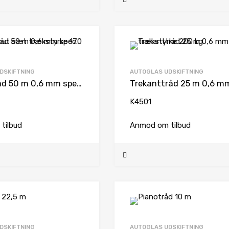
DSKIFTNING
AUTOGLAS UDSKIFTNING
Firkanttråd 50 m 0,6 mm spec. for cut-out sæt trækstyrke 170 kg
K4501
tilbud
Anmod om tilbud
DSKIFTNING
AUTOGLAS UDSKIFTNING