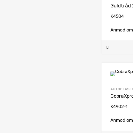
Guldtråd 
K4504
Anmod om 
AUTOGLAS U
CobraXpr
K4902-1
Anmod om 