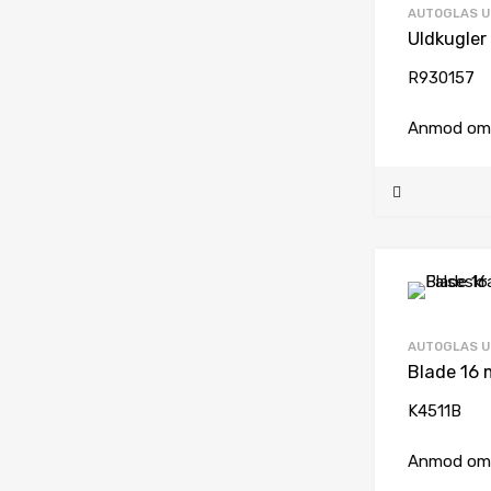
AUTOGLAS U
Uldkugler
R930157
Anmod om 
AUTOGLAS U
K4511B
Anmod om 