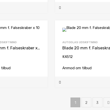
DSKIFTNING
AUTOGLAS UDSKIFTNING
Blade 16 mm f. Falseskraber x 10
K4512
tilbud
Anmod om tilbud
1
2
3