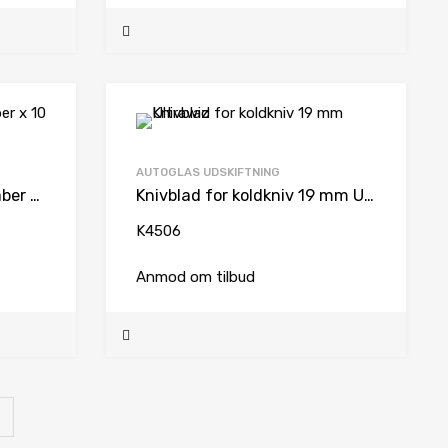
AUTOGLAS UDSKIFTNING
Blade 20 mm f. Falseskraber x 10
Knivblad for koldkniv 19 mm Ultrawiz
K4506
Anmod om tilbud