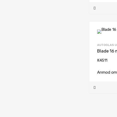
AUTOGLAS U
K4511
Anmod om 