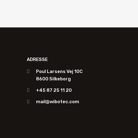
ADRESSE
Poul Larsens Vej 10C
8600 Silkeborg
+45 87 25 11 20
mail@wibotec.com