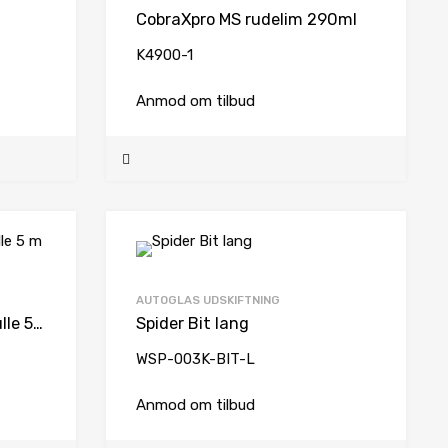
CobraXpro MS rudelim 290ml
K4900-1
Anmod om tilbud
AUTOGLAS UDSKIFTNING
Stopliste skum 5x5mm rulle 5 m
Spider Bit lang
WSP-003K-BIT-L
Anmod om tilbud