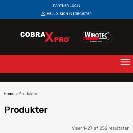
PARTNER LOGIN
HELLO.
SIGN IN
REGISTER
|
Home
Produkter
Produkter
Viser 1–27 af 252 resultater