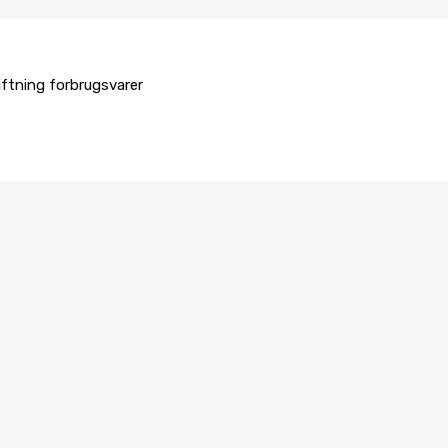
iftning forbrugsvarer
GLAS UDSKIFTNING
AUTOGLAS UDSKIFTNING
Fibertråd 65 m for cut-out sæt trækstyrke 260 kg/2600 N.
HGF-65
K4900-1