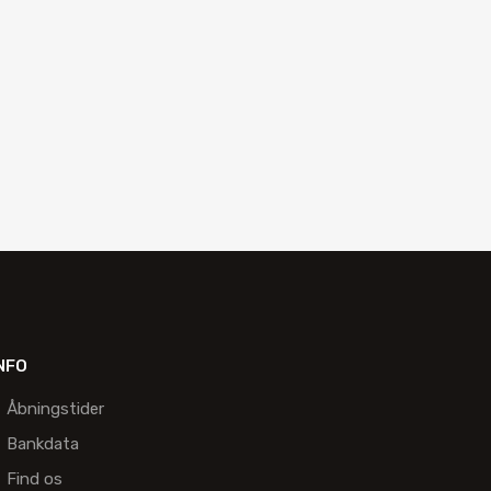
NFO
Åbningstider
Bankdata
Find os