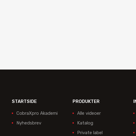
mod om tilbud
Anmod om tilbud
STARTSIDE
PRODUKTER
I
CobraXpro Akademi
Alle videoer
Nyhedsbrev
Katalog
Private label