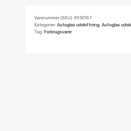
Varenummer (SKU):
R930157
Kategorier:
Autoglas udskiftning
,
Autoglas udsk
Tag:
Forbrugsvarer
AUTOGLAS UDSKIFTNING
AUTO
Firkanttråd 50 m 0,6 mm spec. for cut-out sæt trækstyrke 170 kg
R930019C
K45