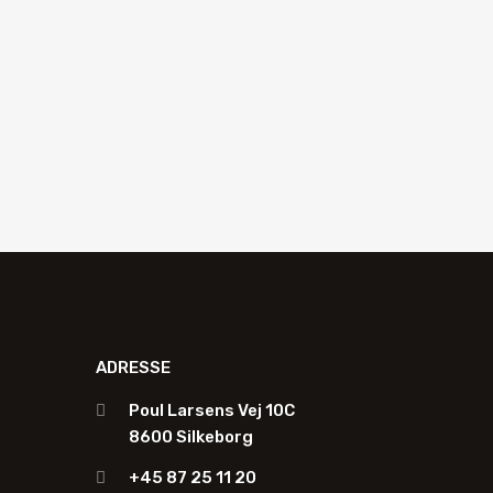
Anmod om tilbud
An
ADRESSE
Poul Larsens Vej 10C
8600 Silkeborg
+45 87 25 11 20