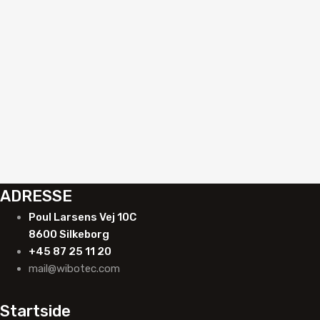
Autoglas reparation
Pink Resin 50 ml
K4204P
Anmod om tilbud
ADRESSE
Poul Larsens Vej 10C
8600 Silkeborg
+45 87 25 11 20
mail@wibotec.com
Startside