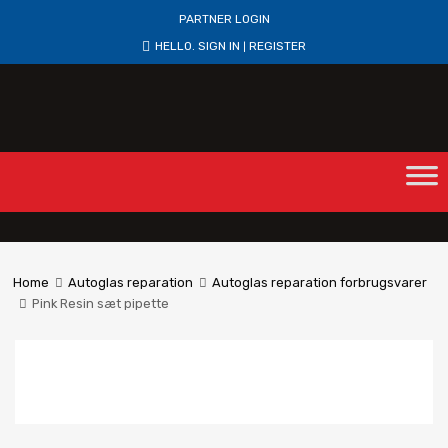
PARTNER LOGIN
HELLO.
SIGN IN
REGISTER
|
Home
Autoglas reparation
Autoglas reparation forbrugsvarer
Pink Resin sæt pipette