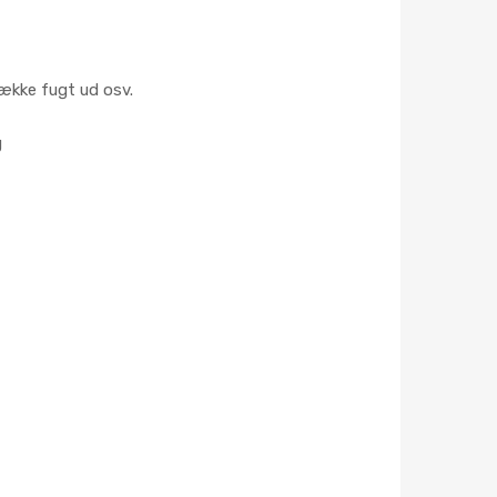
l
b
række fugt ud osv.
u
g
d