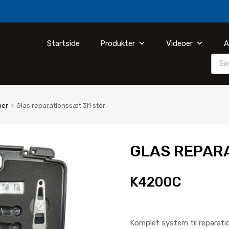
Startside
Produkter
Videoer
A
mer
Glas reparationssæt 3i1 stor
GLAS REPARA
K4200C
Komplet system til reparatio