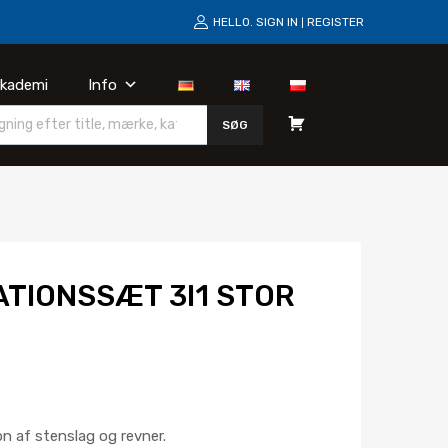
HELLO.
SIGN IN
REGISTER
|
kademi
Info
A
SØG
n
m
o
d
TIONSSÆT 3I1 STOR
o
m
t
n af stenslag og revner.
i