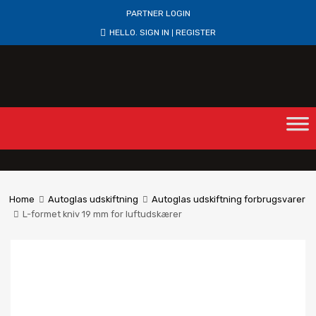
PARTNER LOGIN
HELLO.
SIGN IN
REGISTER
|
Home
Autoglas udskiftning
Autoglas udskiftning forbrugsvarer
L-formet kniv 19 mm for luftudskærer