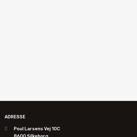
UV-bestandighed: Meget høj
Trækstyrke: Ca. 3,3 N/mm²
Crashtest: EURO-NAP – 64 km/t
Læs mere…
Anmod om tilbud
ADRESSE
Poul Larsens Vej 10C
8600 Silkeborg