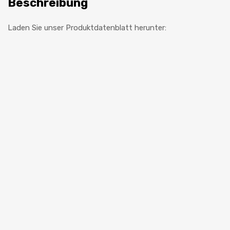
Beschreibung
Laden Sie unser Produktdatenblatt herunter:
Autoglas Austausch
Vierkantig Schneidedraht 50 m 0,6 mm spez. für Cut-out Set Zugfestigkeit 170 kg/1700 N.
R930019C
Ersetzt r930020D
Zum Angebot hinzufügen