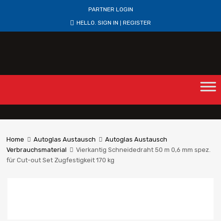
PARTNER LOGIN
HELLO.
SIGN IN
REGISTER
|
Home
Autoglas Austausch
Autoglas Austausch
Verbrauchsmaterial
Vierkantig Schneidedraht 50 m 0,6 mm spez.
für Cut-out Set Zugfestigkeit 170 kg