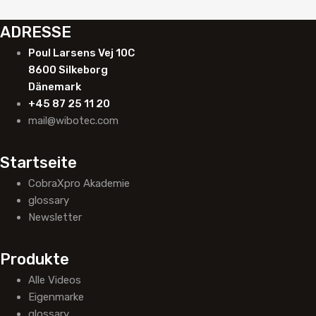
ADRESSE
Poul Larsens Vej 10C
8600 Silkeborg
Dänemark
+45 87 25 11 20
mail@wibotec.com
Startseite
CobraXpro Akademie
glossary
Newsletter
Produkte
Alle Videos
Eigenmarke
glossary