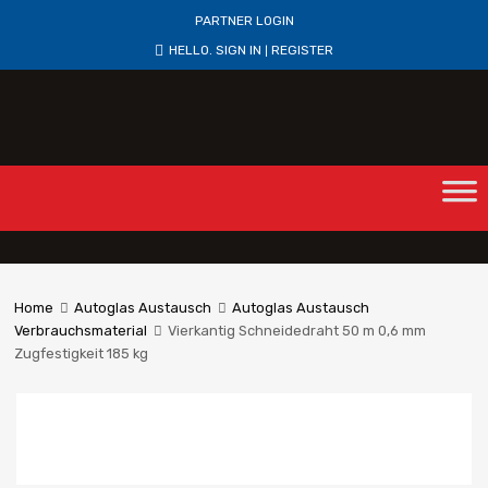
PARTNER LOGIN
HELLO.
SIGN IN
REGISTER
|
Home
Autoglas Austausch
Autoglas Austausch
Verbrauchsmaterial
Vierkantig Schneidedraht 50 m 0,6 mm
Zugfestigkeit 185 kg