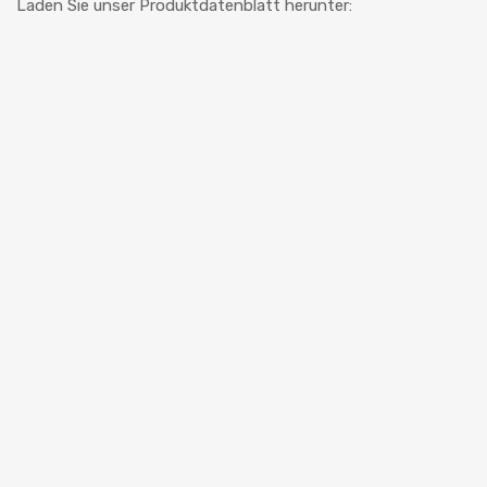
Laden Sie unser Produktdatenblatt herunter:
Autoglas Austausch
Vierkantig Schneidedraht 50 m 0,6 mm spez. für Cut-out Set Zugfestigkeit 170 kg/1700 N.
R930019C
Ersetzt r930020D
Zum Angebot hinzufügen