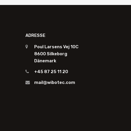
ADRESSE
Poul Larsens Vej 10C
8600 Silkeborg
Dänemark
+45 87 25 11 20
mail@wibotec.com