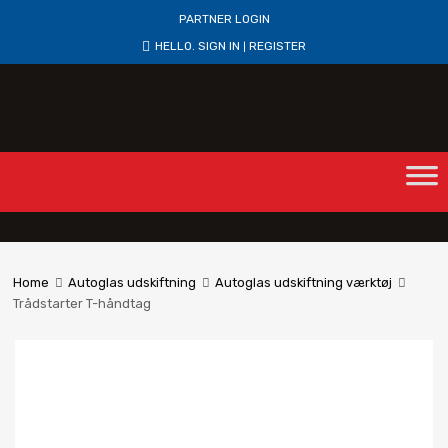
PARTNER LOGIN
HELLO.
SIGN IN
REGISTER
|
Home
Autoglas udskiftning
Autoglas udskiftning værktøj
Trådstarter T-håndtag