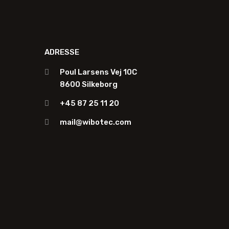
ADRESSE
Poul Larsens Vej 10C
8600 Silkeborg
+45 87 25 11 20
mail@wibotec.com