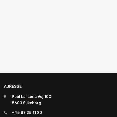
AUTOGLAS UDSKIFTNING
Sugekop med automatisk vakuumpumpe
R840054A
Anmod om tilbud
ADRESSE
Poul Larsens Vej 10C
8600 Silkeborg
+45 87 25 11 20