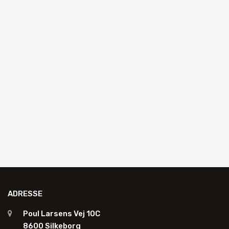
AUTOGLAS UDSKIFTNING
Sugekop med automatisk vakuumpumpe
R840054A
Anmod om tilbud
ADRESSE
Poul Larsens Vej 10C
8600 Silkeborg