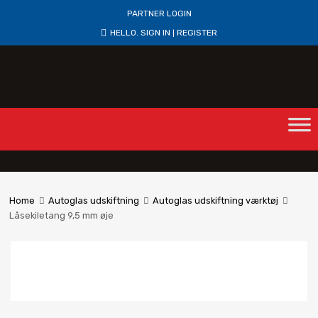
PARTNER LOGIN
HELLO.
SIGN IN
REGISTER
|
Home
Autoglas udskiftning
Autoglas udskiftning værktøj
Låsekiletang 9,5 mm øje