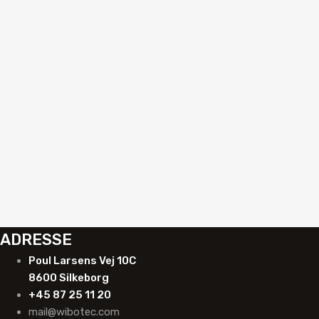
Autoglas udskiftning
Sugekop med automatisk vakuumpumpe
R840054A
Anmod om tilbud
ADRESSE
Poul Larsens Vej 10C
8600 Silkeborg
+45 87 25 11 20
mail@wibotec.com