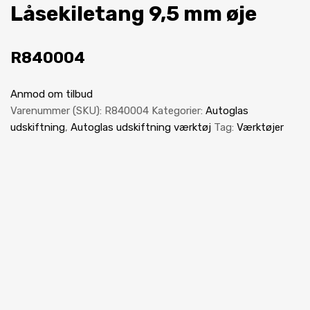
Låsekiletang 9,5 mm øje
R840004
Anmod om tilbud
Varenummer (SKU):
R840004
Kategorier:
Autoglas
udskiftning
,
Autoglas udskiftning værktøj
Tag:
Værktøjer
Autoglas Udskiftning Udstyr
Rudereol Van 5 rum
R870045