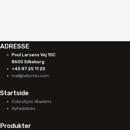
ADRESSE
Poul Larsens Vej 10C
8600 Silkeborg
+45 87 25 11 20
mail@wibotec.com
Startside
CobraXpro Akademi
Nyhedsbrev
Produkter