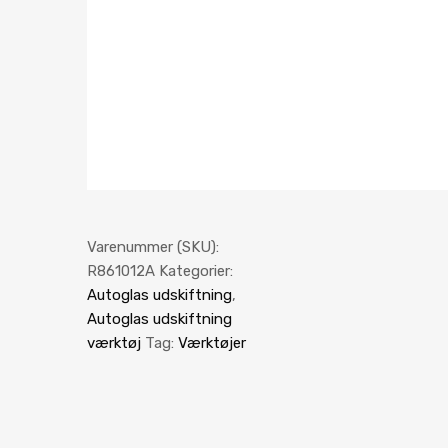
Varenummer (SKU):
R861012A
Kategorier:
Autoglas udskiftning
,
Autoglas udskiftning
værktøj
Tag:
Værktøjer
Autoglas Udskiftnin
Rudereol Van
R870045