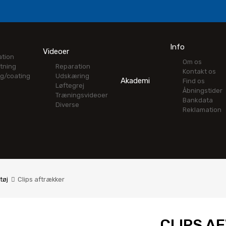
Info
Videoer
ation
Om os
tning
Reparation
Kontakt os
ng/coating
Udskæring
Akademi
Find os
Løftegrej
Åbningstider
Træningsvideoer
Bankdata
Diverse
Reklamation
tøj
Clips aftrækker
CLIPS A