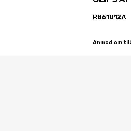
R861012A
Anmod om til
g Udstyr
 5 rum