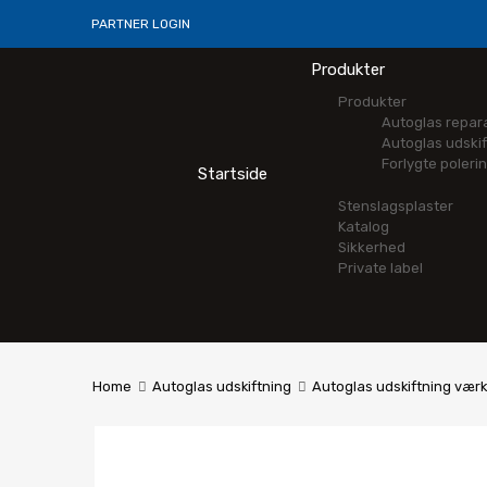
PARTNER LOGIN
Produkter
Produkter
Autoglas repar
Autoglas udskif
Forlygte poleri
Startside
Stenslagsplaster
Katalog
Sikkerhed
Private label
Home
Autoglas udskiftning
Autoglas udskiftning værk