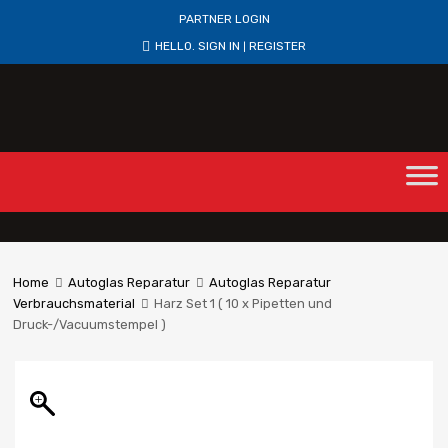
PARTNER LOGIN
HELLO.
SIGN IN
REGISTER
|
Home
Autoglas Reparatur
Autoglas Reparatur
Verbrauchsmaterial
Harz Set 1 ( 10 x Pipetten und
Druck-/Vacuumstempel )