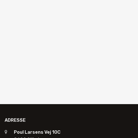
AUTOGLAS AUSTAUSCH
Saugnapf mit automatischer Vakuumpumpe
R840054A
Zum Angebot hinzufügen
ADRESSE
Poul Larsens Vej 10C