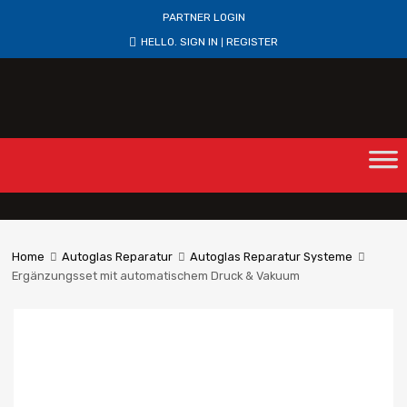
PARTNER LOGIN
HELLO.
SIGN IN
REGISTER
|
Home
Autoglas Reparatur
Autoglas Reparatur Systeme
Ergänzungsset mit automatischem Druck & Vakuum