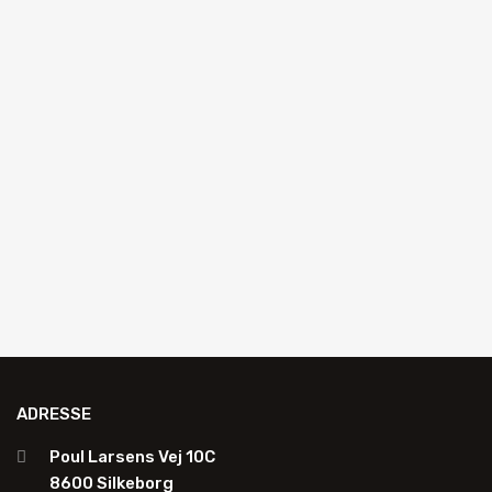
Zum Angebot hinzufügen
AUTOGLAS REPARATUR
Ergänzungsset mit 2-in-1 reperatureinheit
K4200L
Zum Angebot hinzufügen
ADRESSE
Poul Larsens Vej 10C
8600 Silkeborg