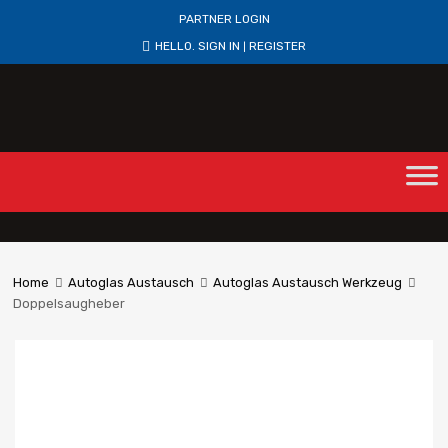
PARTNER LOGIN
HELLO.
SIGN IN
REGISTER
|
Home
Autoglas Austausch
Autoglas Austausch Werkzeug
Doppelsaugheber