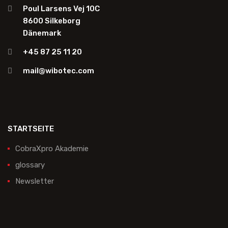
Poul Larsens Vej 10C
8600 Silkeborg
Dänemark
+45 87 25 11 20
mail@wibotec.com
STARTSEITE
CobraXpro Akademie
glossary
Newsletter